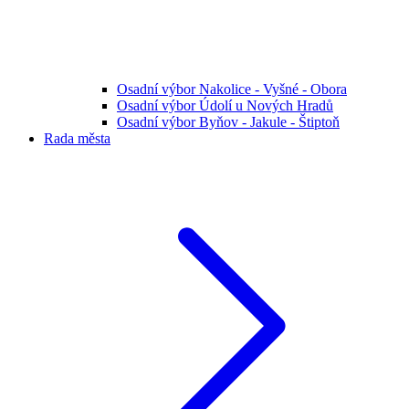
Osadní výbor Nakolice - Vyšné - Obora
Osadní výbor Údolí u Nových Hradů
Osadní výbor Byňov - Jakule - Štiptoň
Rada města