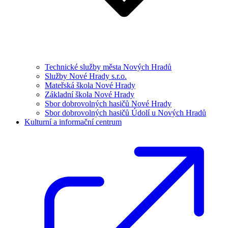
Technické služby města Nových Hradů
Služby Nové Hrady s.r.o.
Mateřská škola Nové Hrady
Základní škola Nové Hrady
Sbor dobrovolných hasičů Nové Hrady
Sbor dobrovolných hasičů Údolí u Nových Hradů
Kulturní a informační centrum