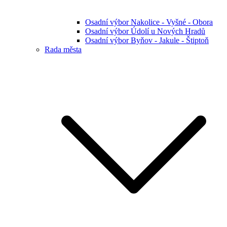
Osadní výbor Nakolice - Vyšné - Obora
Osadní výbor Údolí u Nových Hradů
Osadní výbor Byňov - Jakule - Štiptoň
Rada města