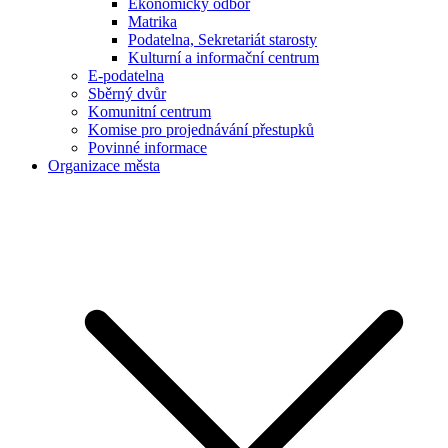
Ekonomický odbor
Matrika
Podatelna, Sekretariát starosty
Kulturní a informační centrum
E-podatelna
Sběrný dvůr
Komunitní centrum
Komise pro projednávání přestupků
Povinné informace
Organizace města