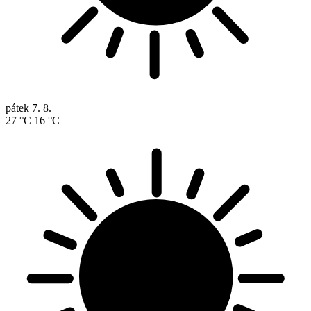
pátek
7. 8.
27 °C
16 °C