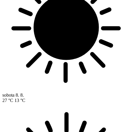
sobota
8. 8.
27 °C
13 °C