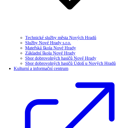
Technické služby města Nových Hradů
Služby Nové Hrady s.r.o.
Mateřská škola Nové Hrady
Základní škola Nové Hrady
Sbor dobrovolných hasičů Nové Hrady
Sbor dobrovolných hasičů Údolí u Nových Hradů
Kulturní a informační centrum