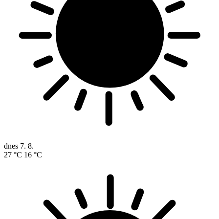
dnes
7. 8.
27 °C
16 °C