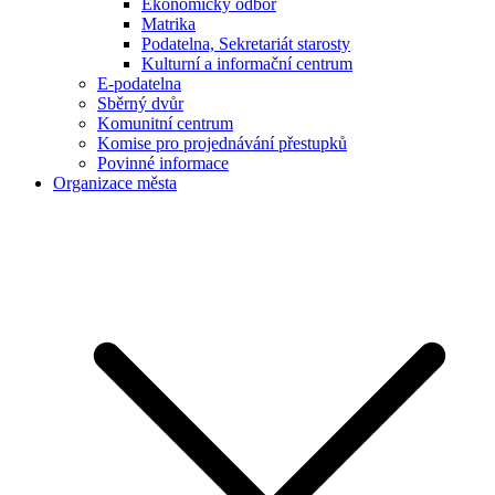
Ekonomický odbor
Matrika
Podatelna, Sekretariát starosty
Kulturní a informační centrum
E-podatelna
Sběrný dvůr
Komunitní centrum
Komise pro projednávání přestupků
Povinné informace
Organizace města