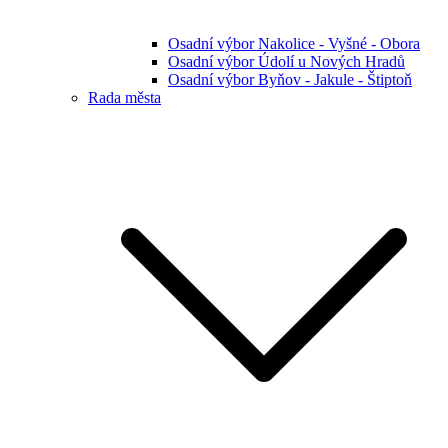
Osadní výbor Nakolice - Vyšné - Obora
Osadní výbor Údolí u Nových Hradů
Osadní výbor Byňov - Jakule - Štiptoň
Rada města