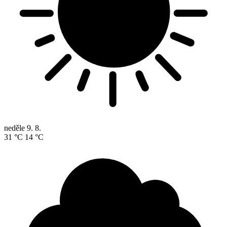
neděle
9. 8.
31 °C
14 °C