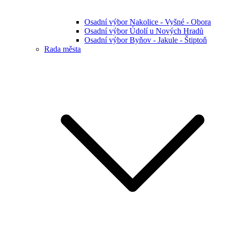
Osadní výbor Nakolice - Vyšné - Obora
Osadní výbor Údolí u Nových Hradů
Osadní výbor Byňov - Jakule - Štiptoň
Rada města