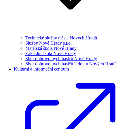
Technické služby města Nových Hradů
Služby Nové Hrady s.r.o.
Mateřská škola Nové Hrady
Základní škola Nové Hrady
Sbor dobrovolných hasičů Nové Hrady
Sbor dobrovolných hasičů Údolí u Nových Hradů
Kulturní a informační centrum