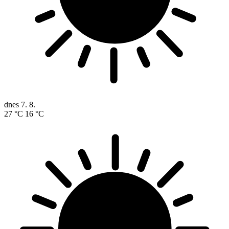
dnes
7. 8.
27 °C
16 °C