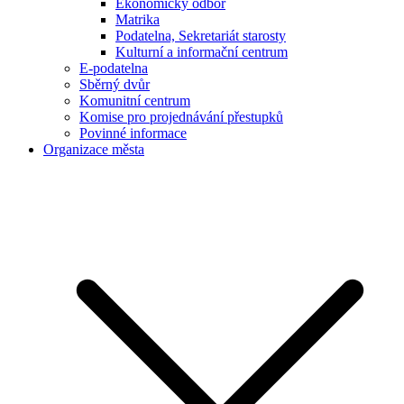
Ekonomický odbor
Matrika
Podatelna, Sekretariát starosty
Kulturní a informační centrum
E-podatelna
Sběrný dvůr
Komunitní centrum
Komise pro projednávání přestupků
Povinné informace
Organizace města