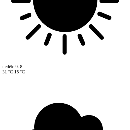
neděle
9. 8.
31 °C
15 °C