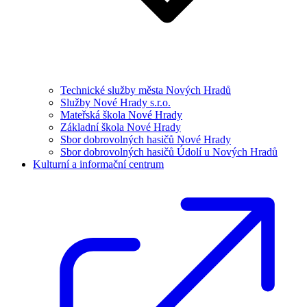
Technické služby města Nových Hradů
Služby Nové Hrady s.r.o.
Mateřská škola Nové Hrady
Základní škola Nové Hrady
Sbor dobrovolných hasičů Nové Hrady
Sbor dobrovolných hasičů Údolí u Nových Hradů
Kulturní a informační centrum