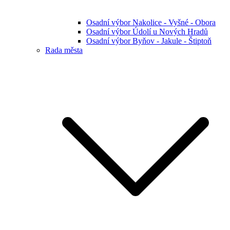
Osadní výbor Nakolice - Vyšné - Obora
Osadní výbor Údolí u Nových Hradů
Osadní výbor Byňov - Jakule - Štiptoň
Rada města