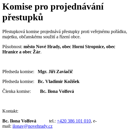
Komise pro projednávání
přestupků
Přestupková komise projednává přestupky proti veřejnému pořádku,
majetku, občanskému soužití a řízení obce.
Působnost:
město Nové Hrady, obec Horní Stropnice, obec
Hranice a obec Žár
.
Předseda komise:
Mgr. Jiří Zaviačič
Předseda komise:
Bc. Vladimír Kožíšek
Členka komise:
Bc. Ilona Volfová
Kontakt:
Bc. Ilona Volfová
tel.:
+420 386 101 010
, e-
mail:
ilonav@novehrady.cz