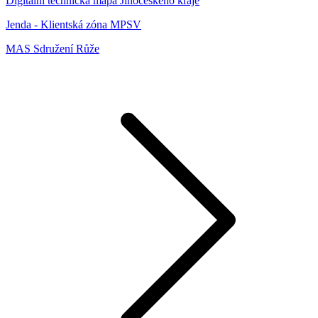
Digitální technická mapa Jihočeského kraje
Jenda - Klientská zóna MPSV
MAS Sdružení Růže