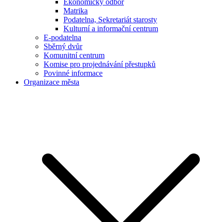
Ekonomický odbor
Matrika
Podatelna, Sekretariát starosty
Kulturní a informační centrum
E-podatelna
Sběrný dvůr
Komunitní centrum
Komise pro projednávání přestupků
Povinné informace
Organizace města