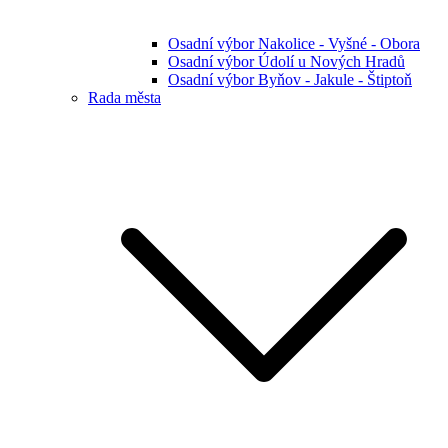
Osadní výbor Nakolice - Vyšné - Obora
Osadní výbor Údolí u Nových Hradů
Osadní výbor Byňov - Jakule - Štiptoň
Rada města