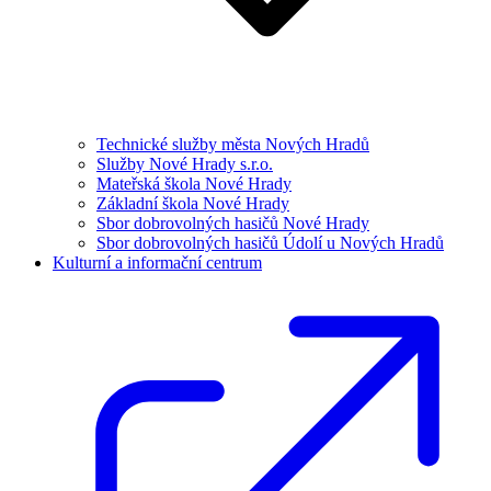
Technické služby města Nových Hradů
Služby Nové Hrady s.r.o.
Mateřská škola Nové Hrady
Základní škola Nové Hrady
Sbor dobrovolných hasičů Nové Hrady
Sbor dobrovolných hasičů Údolí u Nových Hradů
Kulturní a informační centrum