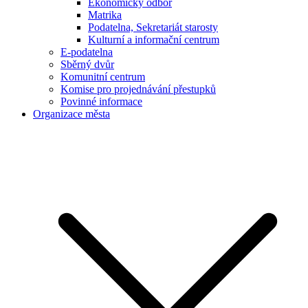
Ekonomický odbor
Matrika
Podatelna, Sekretariát starosty
Kulturní a informační centrum
E-podatelna
Sběrný dvůr
Komunitní centrum
Komise pro projednávání přestupků
Povinné informace
Organizace města