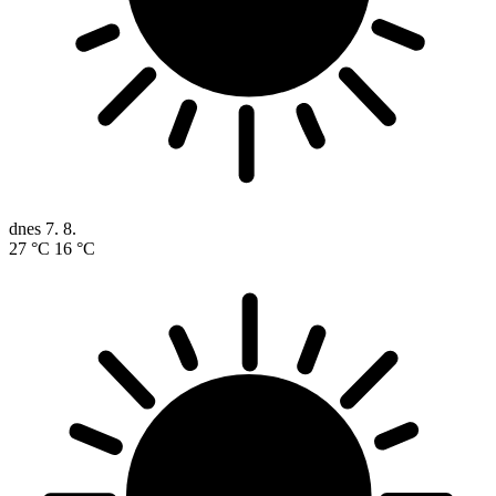
dnes
7. 8.
27 °C
16 °C