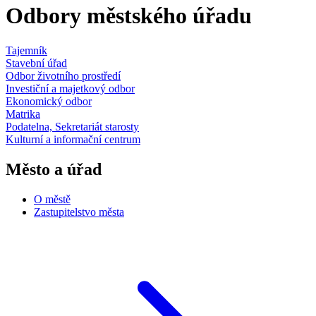
Odbory městského úřadu
Tajemník
Stavební úřad
Odbor životního prostředí
Investiční a majetkový odbor
Ekonomický odbor
Matrika
Podatelna, Sekretariát starosty
Kulturní a informační centrum
Město a úřad
O městě
Zastupitelstvo města