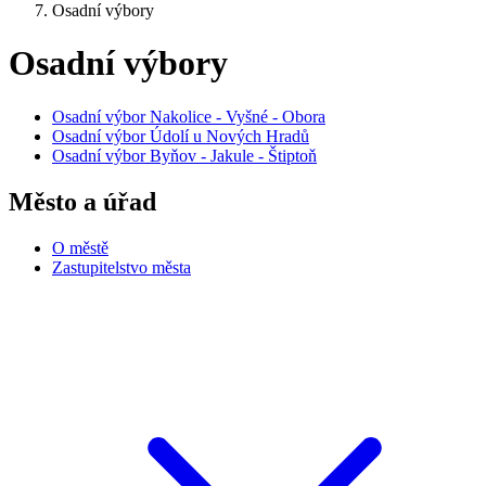
Osadní výbory
Osadní výbory
Osadní výbor Nakolice - Vyšné - Obora
Osadní výbor Údolí u Nových Hradů
Osadní výbor Byňov - Jakule - Štiptoň
Město a úřad
O městě
Zastupitelstvo města