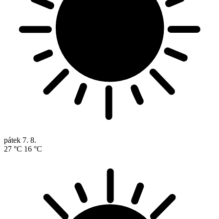
pátek
7. 8.
27 °C
16 °C