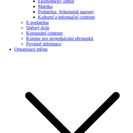
Ekonomický odbor
Matrika
Podatelna, Sekretariát starosty
Kulturní a informační centrum
E-podatelna
Sběrný dvůr
Komunitní centrum
Komise pro projednávání přestupků
Povinné informace
Organizace města