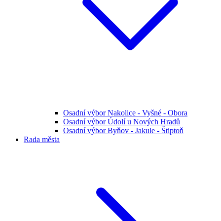
Osadní výbor Nakolice - Vyšné - Obora
Osadní výbor Údolí u Nových Hradů
Osadní výbor Byňov - Jakule - Štiptoň
Rada města