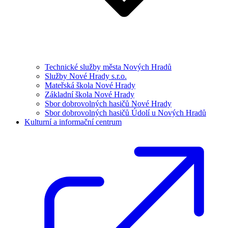
Technické služby města Nových Hradů
Služby Nové Hrady s.r.o.
Mateřská škola Nové Hrady
Základní škola Nové Hrady
Sbor dobrovolných hasičů Nové Hrady
Sbor dobrovolných hasičů Údolí u Nových Hradů
Kulturní a informační centrum