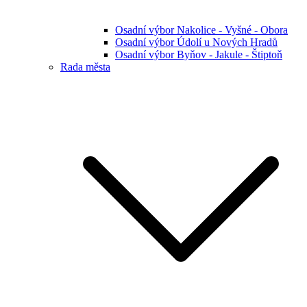
Osadní výbor Nakolice - Vyšné - Obora
Osadní výbor Údolí u Nových Hradů
Osadní výbor Byňov - Jakule - Štiptoň
Rada města