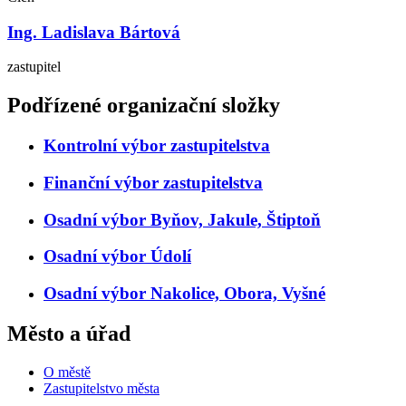
Ing. Ladislava Bártová
zastupitel
Podřízené organizační složky
Kontrolní výbor zastupitelstva
Finanční výbor zastupitelstva
Osadní výbor Byňov, Jakule, Štiptoň
Osadní výbor Údolí
Osadní výbor Nakolice, Obora, Vyšné
Město a úřad
O městě
Zastupitelstvo města