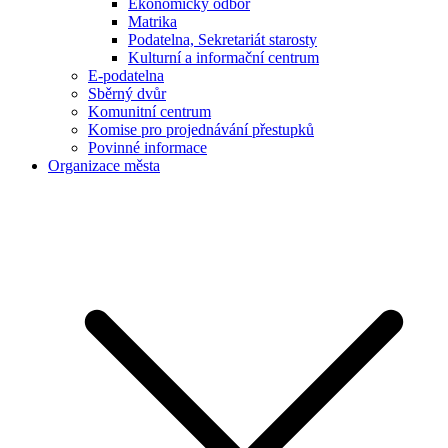
Ekonomický odbor
Matrika
Podatelna, Sekretariát starosty
Kulturní a informační centrum
E-podatelna
Sběrný dvůr
Komunitní centrum
Komise pro projednávání přestupků
Povinné informace
Organizace města