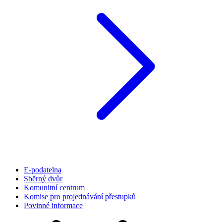
E-podatelna
Sběrný dvůr
Komunitní centrum
Komise pro projednávání přestupků
Povinné informace