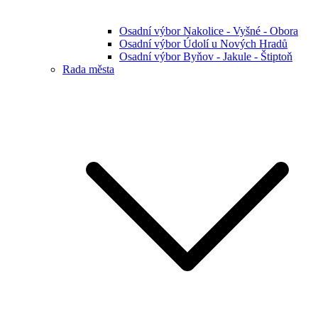
Osadní výbor Nakolice - Vyšné - Obora
Osadní výbor Údolí u Nových Hradů
Osadní výbor Byňov - Jakule - Štiptoň
Rada města