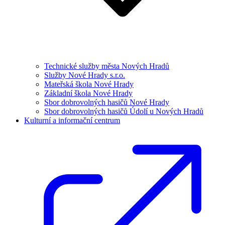
Technické služby města Nových Hradů
Služby Nové Hrady s.r.o.
Mateřská škola Nové Hrady
Základní škola Nové Hrady
Sbor dobrovolných hasičů Nové Hrady
Sbor dobrovolných hasičů Údolí u Nových Hradů
Kulturní a informační centrum