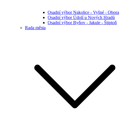
Osadní výbor Nakolice - Vyšné - Obora
Osadní výbor Údolí u Nových Hradů
Osadní výbor Byňov - Jakule - Štiptoň
Rada města