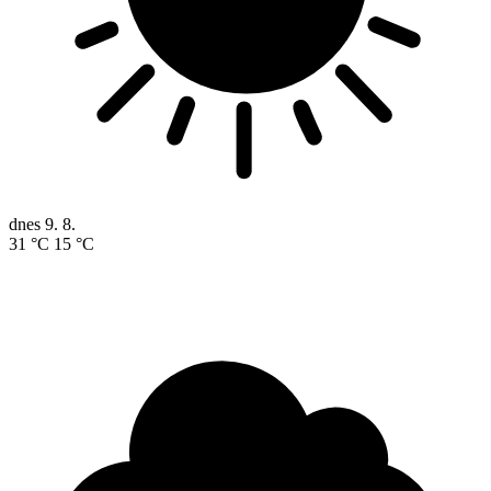
dnes
9. 8.
31 °C
15 °C