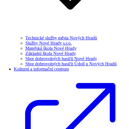
Technické služby města Nových Hradů
Služby Nové Hrady s.r.o.
Mateřská škola Nové Hrady
Základní škola Nové Hrady
Sbor dobrovolných hasičů Nové Hrady
Sbor dobrovolných hasičů Údolí u Nových Hradů
Kulturní a informační centrum