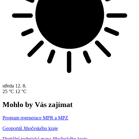
středa
12. 8.
25 °C
12 °C
Mohlo by Vás zajímat
Program regenerace MPR a MPZ
Geoportál Jihočeského kraje
Digitální technická mapa Jihočeského kraje