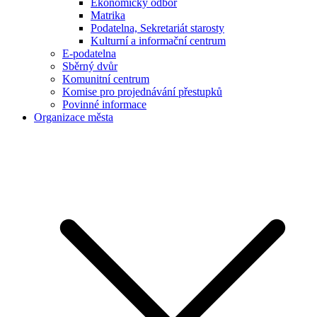
Ekonomický odbor
Matrika
Podatelna, Sekretariát starosty
Kulturní a informační centrum
E-podatelna
Sběrný dvůr
Komunitní centrum
Komise pro projednávání přestupků
Povinné informace
Organizace města