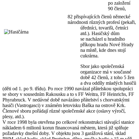
po založení
90 členů,
82 přispívajících členů německé
národnosti různých profesí (pekaři,
úředníci, tovariši, četníci
atd.). Hasičský dům
se nacházel u hradního
příkopu hradu Nové Hrady
na místě, kde dnes stojí
cukrárna.
Sbor jako společenská
organizace má v současné
době 42 členů, z toho 5 žen
a dva oddíly mladých hasičů
(děti od 1. po 9. třídu). Po roce 1990 navázal přátelskou spolupráci
se sbory v sousedním Rakousku a to s FF Weitra, FF Heinrichs, FF
Phyrabruck. V nedávné době navázáno přátelství s chorvatskými
hasiči (Vastrogasci) v známém letovisku Baška na ostrově Krk.
Členové sboru pořádají různé společenské akce (oslavy výročí,
plesy, atd.).
V roce 1998 byla otevřena po celkové rekonstrukci stávající stanice
nákladem 6 milionů korun financovaná městem, která již splňuje
požadavky dnešní doby. V objektu jsou 3 garážová stání, sklad
PHM, sklad hadic, sklad Protiplyn, dílna, myčka hadic a 15 m věž