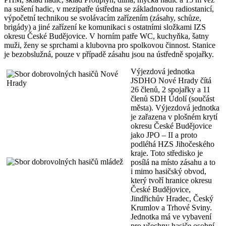
na sušení hadic, v mezipatře ústředna se základnovou radiostanicí,
výpočetní technikou se svolávacím zařízením (zásahy, schůze,
brigády) a jiné zařízení ke komunikaci s ostatními složkami IZS
okresu České Budějovice. V horním patře WC, kuchyňka, šatny
muži, ženy se sprchami a klubovna pro spolkovou činnost. Stanice
je bezobslužná, pouze v případě zásahu jsou na ústředně spojařky.
Výjezdová jednotka
JSDHO Nové Hrady čítá
26 členů, 2 spojařky a 11
členů SDH Údolí (součást
města). Výjezdová jednotka
je zařazena v plošném krytí
okresu České Budějovice
jako JPO – II a proto
podléhá HZS Jihočeského
kraje. Toto středisko je
posílá na místo zásahu a to
i mimo hasičský obvod,
který tvoří hranice okresu
České Budějovice,
Jindřichův Hradec, Český
Krumlov a Trhové Sviny.
Jednotka má ve vybavení
pro všechny hasiče osobní