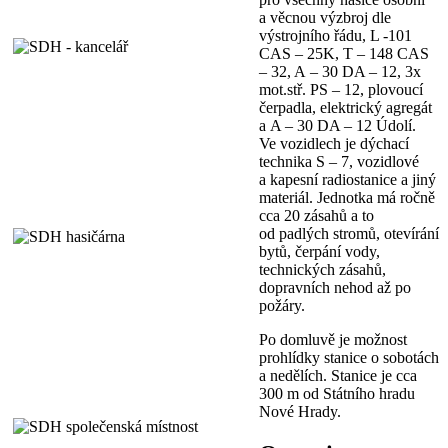
a věcnou výzbroj dle
výstrojního řádu, L -101
CAS – 25K, T – 148 CAS
– 32, A – 30 DA – 12, 3x
mot.stř. PS – 12, plovoucí
čerpadla, elektrický agregát
a A – 30 DA – 12 Údolí.
Ve vozidlech je dýchací
technika S – 7, vozidlové
a kapesní radiostanice a jiný
materiál. Jednotka má ročně
cca 20 zásahů a to
od padlých stromů, otevírání
bytů, čerpání vody,
technických zásahů,
dopravních nehod až po
požáry.
Po domluvě je možnost
prohlídky stanice o sobotách
a nedělích. Stanice je cca
300 m od Státního hradu
Nové Hrady.