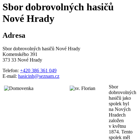
Sbor dobrovolných hasičů
Nové Hrady
Adresa
Sbor dobrovolných hasičů Nové Hrady
Komenského 391
373 33 Nové Hrady
Telefon:
+420 386 361 049
E-mail:
hasicinh@seznam.cz
Sbor
dobrovolných
hasičů jako
spolek byl
na Nových
Hradech
založen
v květnu
1874. Tento
spolek měl