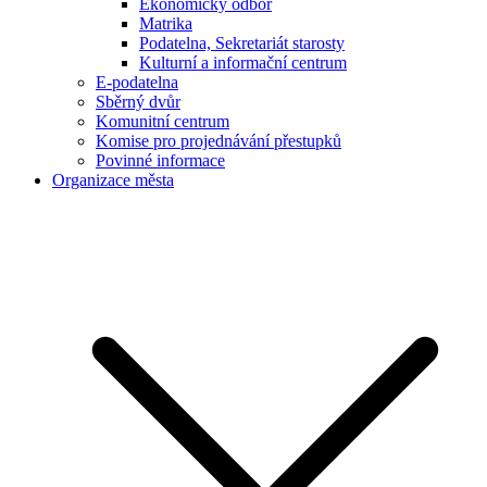
Ekonomický odbor
Matrika
Podatelna, Sekretariát starosty
Kulturní a informační centrum
E-podatelna
Sběrný dvůr
Komunitní centrum
Komise pro projednávání přestupků
Povinné informace
Organizace města