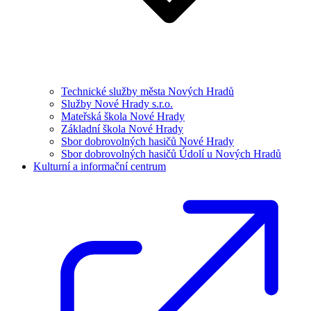
Technické služby města Nových Hradů
Služby Nové Hrady s.r.o.
Mateřská škola Nové Hrady
Základní škola Nové Hrady
Sbor dobrovolných hasičů Nové Hrady
Sbor dobrovolných hasičů Údolí u Nových Hradů
Kulturní a informační centrum