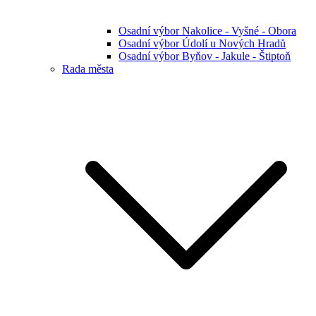
Osadní výbor Nakolice - Vyšné - Obora
Osadní výbor Údolí u Nových Hradů
Osadní výbor Byňov - Jakule - Štiptoň
Rada města