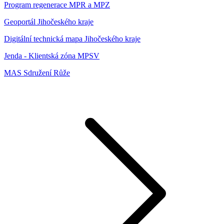
Program regenerace MPR a MPZ
Geoportál Jihočeského kraje
Digitální technická mapa Jihočeského kraje
Jenda - Klientská zóna MPSV
MAS Sdružení Růže