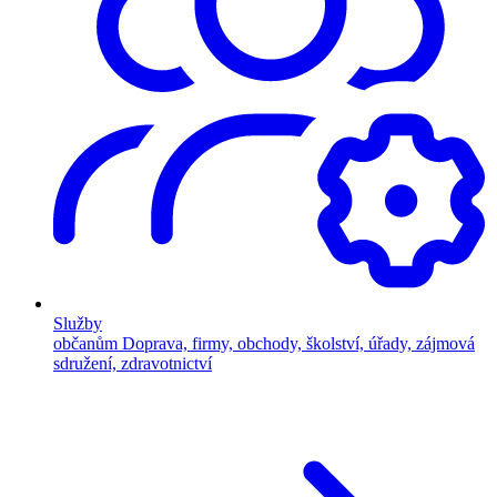
Služby
občanům
Doprava, firmy, obchody, školství, úřady, zájmová
sdružení, zdravotnictví