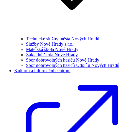
Technické služby města Nových Hradů
Služby Nové Hrady s.r.o.
Mateřská škola Nové Hrady
Základní škola Nové Hrady
Sbor dobrovolných hasičů Nové Hrady
Sbor dobrovolných hasičů Údolí u Nových Hradů
Kulturní a informační centrum