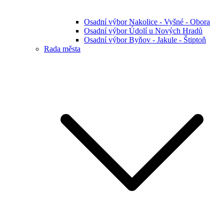
Osadní výbor Nakolice - Vyšné - Obora
Osadní výbor Údolí u Nových Hradů
Osadní výbor Byňov - Jakule - Štiptoň
Rada města