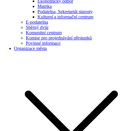
Ekonomický odbor
Matrika
Podatelna, Sekretariát starosty
Kulturní a informační centrum
E-podatelna
Sběrný dvůr
Komunitní centrum
Komise pro projednávání přestupků
Povinné informace
Organizace města