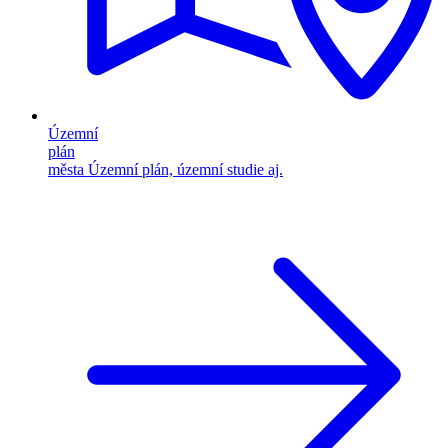
Územní
plán
města
Územní plán, územní studie aj.