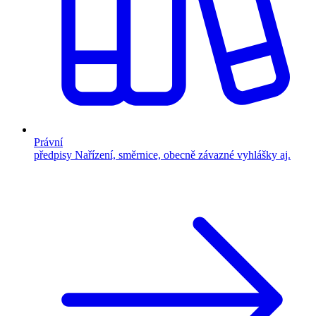
Právní
předpisy
Nařízení, směrnice, obecně závazné vyhlášky aj.