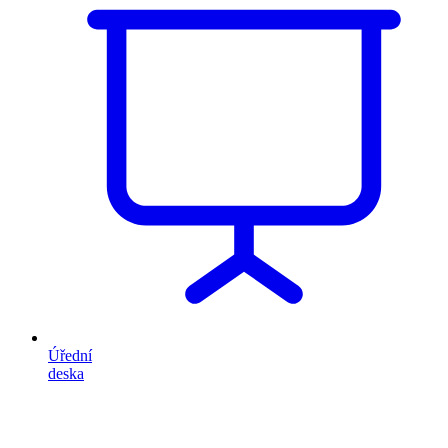
Úřední
deska