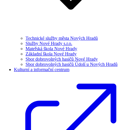
Technické služby města Nových Hradů
Služby Nové Hrady s.r.o.
Mateřská škola Nové Hrady
Základní škola Nové Hrady
Sbor dobrovolných hasičů Nové Hrady
Sbor dobrovolných hasičů Údolí u Nových Hradů
Kulturní a informační centrum