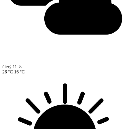
úterý
11. 8.
26 °C
16 °C