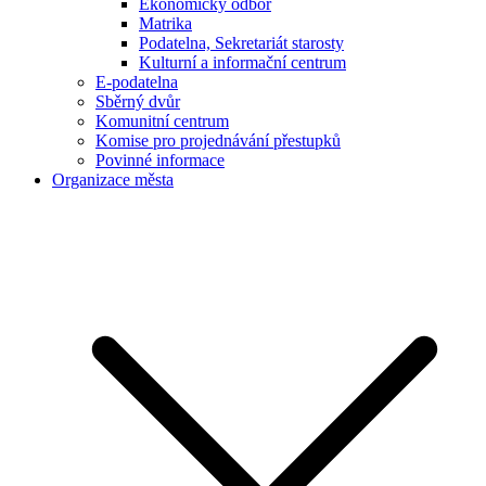
Ekonomický odbor
Matrika
Podatelna, Sekretariát starosty
Kulturní a informační centrum
E-podatelna
Sběrný dvůr
Komunitní centrum
Komise pro projednávání přestupků
Povinné informace
Organizace města