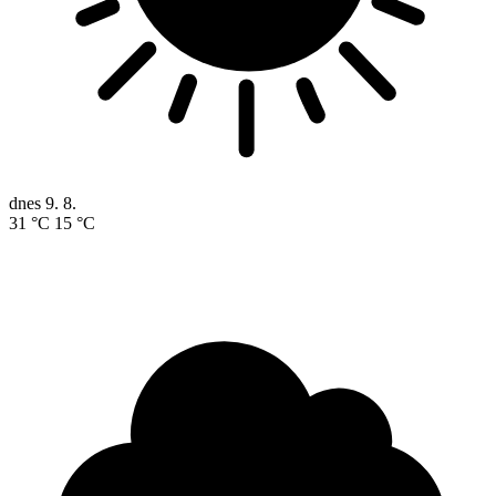
dnes
9. 8.
31 °C
15 °C