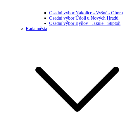
Osadní výbor Nakolice - Vyšné - Obora
Osadní výbor Údolí u Nových Hradů
Osadní výbor Byňov - Jakule - Štiptoň
Rada města