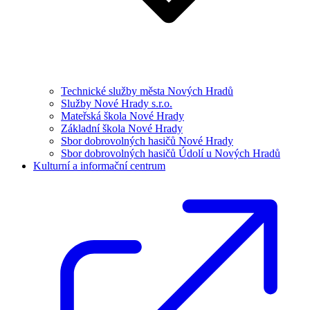
Technické služby města Nových Hradů
Služby Nové Hrady s.r.o.
Mateřská škola Nové Hrady
Základní škola Nové Hrady
Sbor dobrovolných hasičů Nové Hrady
Sbor dobrovolných hasičů Údolí u Nových Hradů
Kulturní a informační centrum