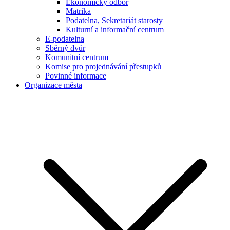
Ekonomický odbor
Matrika
Podatelna, Sekretariát starosty
Kulturní a informační centrum
E-podatelna
Sběrný dvůr
Komunitní centrum
Komise pro projednávání přestupků
Povinné informace
Organizace města