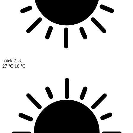
pátek
7. 8.
27 °C
16 °C