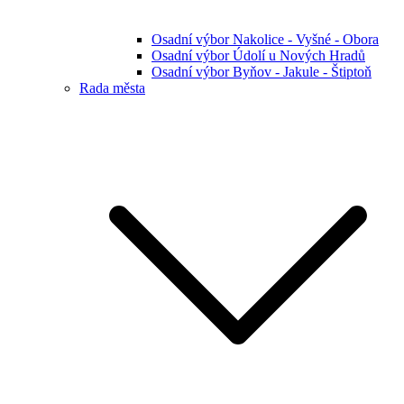
Osadní výbor Nakolice - Vyšné - Obora
Osadní výbor Údolí u Nových Hradů
Osadní výbor Byňov - Jakule - Štiptoň
Rada města