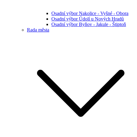
Osadní výbor Nakolice - Vyšné - Obora
Osadní výbor Údolí u Nových Hradů
Osadní výbor Byňov - Jakule - Štiptoň
Rada města