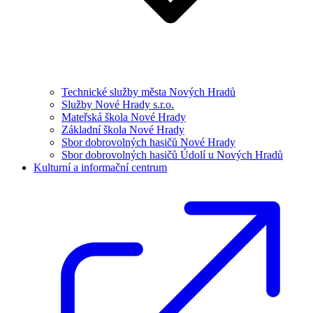
Technické služby města Nových Hradů
Služby Nové Hrady s.r.o.
Mateřská škola Nové Hrady
Základní škola Nové Hrady
Sbor dobrovolných hasičů Nové Hrady
Sbor dobrovolných hasičů Údolí u Nových Hradů
Kulturní a informační centrum