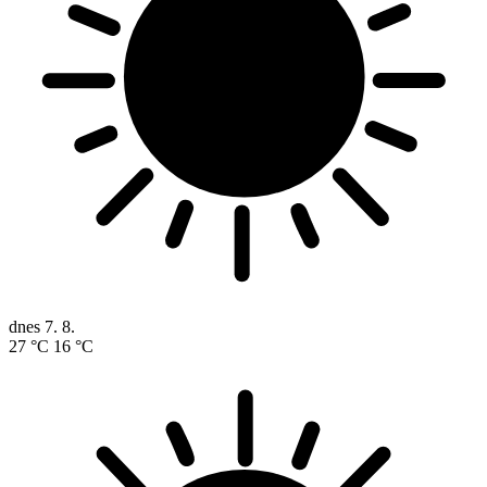
dnes
7. 8.
27 °C
16 °C