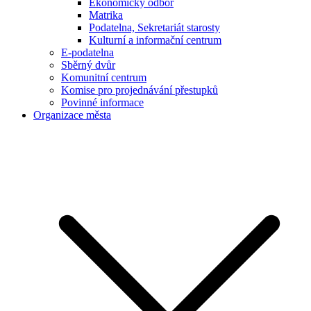
Ekonomický odbor
Matrika
Podatelna, Sekretariát starosty
Kulturní a informační centrum
E-podatelna
Sběrný dvůr
Komunitní centrum
Komise pro projednávání přestupků
Povinné informace
Organizace města