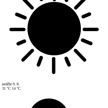
neděle
9. 8.
31 °C
14 °C