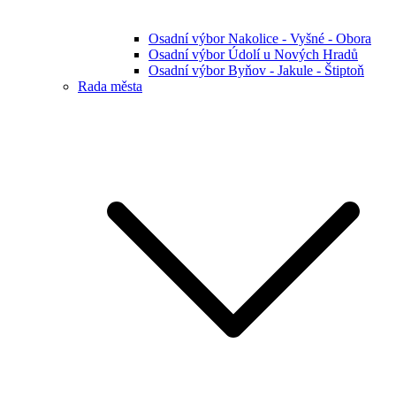
Osadní výbor Nakolice - Vyšné - Obora
Osadní výbor Údolí u Nových Hradů
Osadní výbor Byňov - Jakule - Štiptoň
Rada města