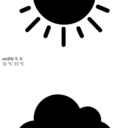
neděle
9. 8.
31 °C
15 °C