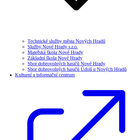
Technické služby města Nových Hradů
Služby Nové Hrady s.r.o.
Mateřská škola Nové Hrady
Základní škola Nové Hrady
Sbor dobrovolných hasičů Nové Hrady
Sbor dobrovolných hasičů Údolí u Nových Hradů
Kulturní a informační centrum