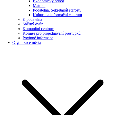
Ekonomický odbor
Matrika
Podatelna, Sekretariát starosty
Kulturní a informační centrum
E-podatelna
Sběrný dvůr
Komunitní centrum
Komise pro projednávání přestupků
Povinné informace
Organizace města